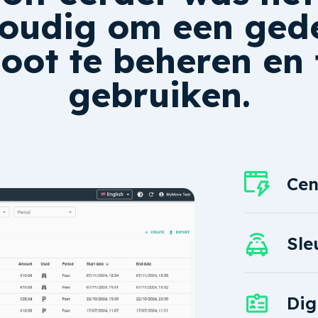
oudig om een ged
loot te beheren en 
gebruiken.
Cen
Houd overzicht
schadecontrole
Sle
fleetmanageme
Geen sleutelklu
afstand toegang
Dig
ontgrendelingst