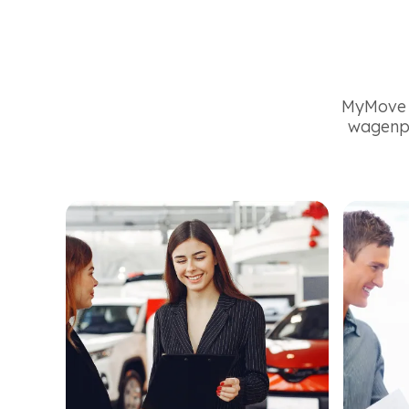
MyMove b
wagenpa