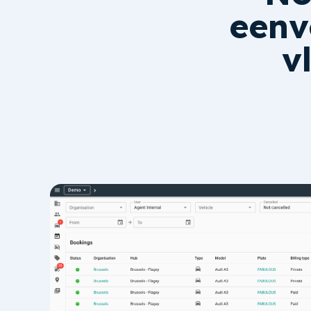
eenv
v