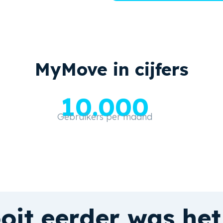
MyMove in cijfers
10.000
Gebruikers per maand
oit eerder was het