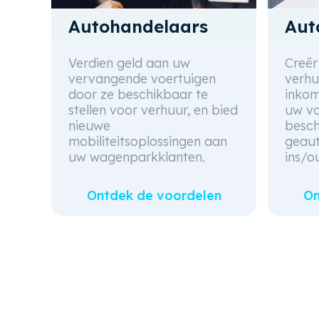
Autohandelaars
Aut
Verdien geld aan uw
Creër
vervangende voertuigen
verhu
door ze beschikbaar te
inkom
stellen voor verhuur, en bied
uw vo
nieuwe
besch
mobiliteitsoplossingen aan
geaut
uw wagenparkklanten.
ins/ou
Ontdek de voordelen
On