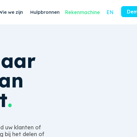
Dem
Wie we zijn
Hulpbronnen
Rekenmachine
EN
aar
van
t
.
ed uw klanten of
 bij het delen of