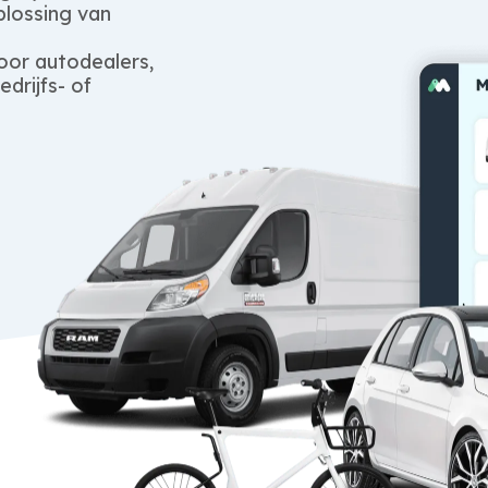
plossing van
voor autodealers,
drijfs- of