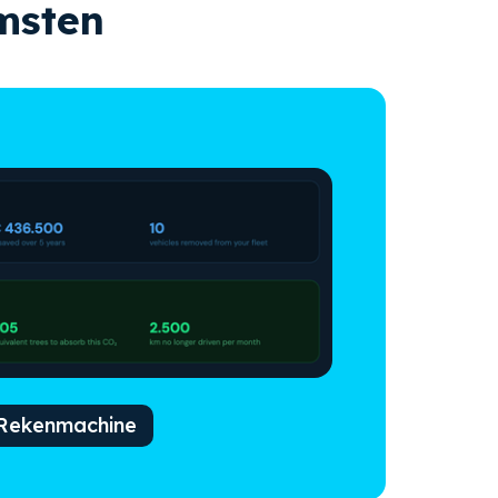
omsten
Rekenmachine